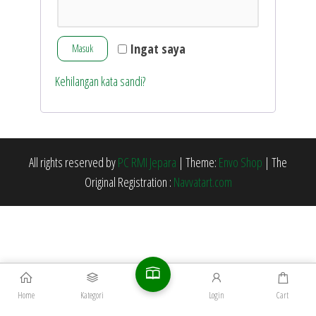
Ingat saya
Masuk
Kehilangan kata sandi?
All rights reserved by
PC RMI Jepara
|
Theme:
Envo Shop
|
The
Original Registration :
Navvatart.com
Home
Kategori
Login
Cart