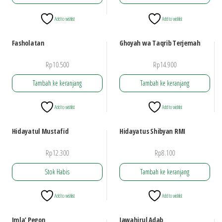
Add to wishlist
Add to wishlist
Fasholatan
Ghoyah wa Taqrib Terjemah
Rp
10.500
Rp
14.900
Tambah ke keranjang
Tambah ke keranjang
Add to wishlist
Add to wishlist
Hidayatul Mustafid
Hidayatus Shibyan RMI
Rp
12.300
Rp
8.100
Stok Habis
Tambah ke keranjang
Add to wishlist
Add to wishlist
Imla’ Pegon
Jawahirul Adab