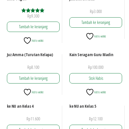
Rp
3.000
Rp
9.300
Dinilai
5.00
Tambah ke keranjang
dari 5
Tambah ke keranjang
Add to wishlist
Add to wishlist
Juz Amma (Turutan Kelapa)
Kain Seragam Guru Madin
Rp
8.100
Rp
100.000
Tambah ke keranjang
Stok Habis
Add to wishlist
Add to wishlist
ke NU an Kelas 4
ke NU an Kelas 5
Rp
11.600
Rp
12.100