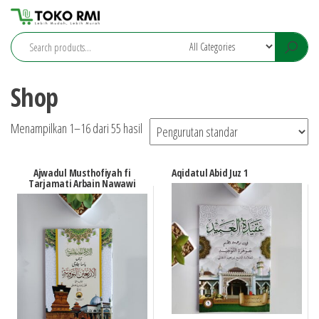
Skip
Toko
to
RMI
the
Jepara
content
Shop
Menampilkan 1–16 dari 55 hasil
Ajwadul Musthofiyah fi
Aqidatul Abid Juz 1
Tarjamati Arbain Nawawi