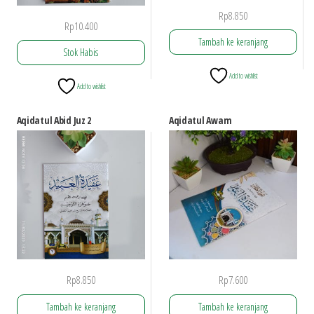
Rp
8.850
Rp
10.400
Tambah ke keranjang
Stok Habis
Add to wishlist
Add to wishlist
Aqidatul Abid Juz 2
Aqidatul Awam
Rp
8.850
Rp
7.600
Tambah ke keranjang
Tambah ke keranjang