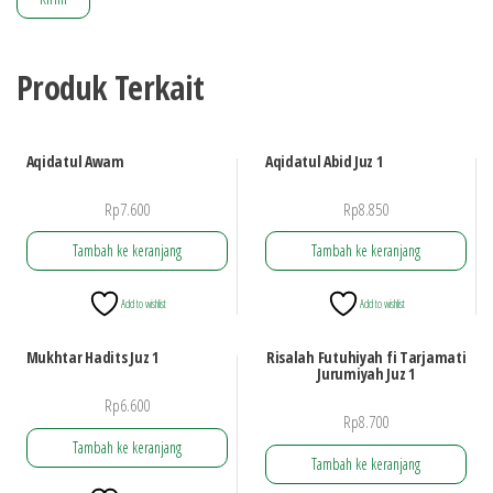
Produk Terkait
Aqidatul Awam
Aqidatul Abid Juz 1
Rp
7.600
Rp
8.850
Tambah ke keranjang
Tambah ke keranjang
Add to wishlist
Add to wishlist
Mukhtar Hadits Juz 1
Risalah Futuhiyah fi Tarjamati
Jurumiyah Juz 1
Rp
6.600
Rp
8.700
Tambah ke keranjang
Tambah ke keranjang