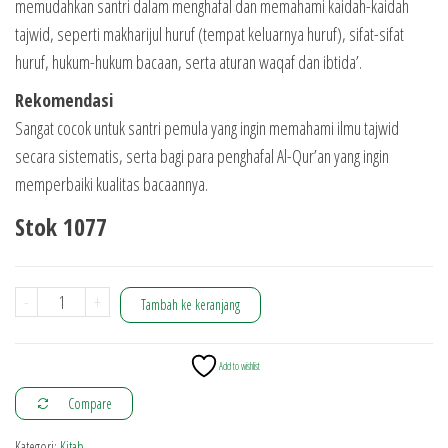
memudahkan santri dalam menghafal dan memahami kaidah-kaidah
tajwid, seperti makharijul huruf (tempat keluarnya huruf), sifat-sifat
huruf, hukum-hukum bacaan, serta aturan waqaf dan ibtida’.
Rekomendasi
Sangat cocok untuk santri pemula yang ingin memahami ilmu tajwid
secara sistematis, serta bagi para penghafal Al-Qur’an yang ingin
memperbaiki kualitas bacaannya.
Stok 1077
Kuantitas
-
+
Tambah ke keranjang
Hidayatus
Shibyan
Add to wishlist
RMI
Compare
Kategori:
Kitab