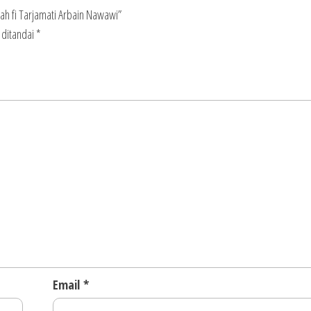
h fi Tarjamati Arbain Nawawi”
 ditandai
*
Email
*