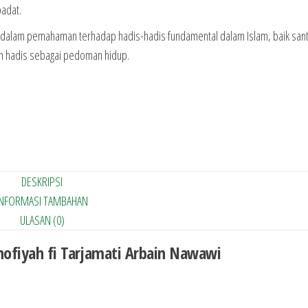
padat.
rdalam pemahaman terhadap hadis-hadis fundamental dalam Islam, baik sant
n hadis sebagai pedoman hidup.
DESKRIPSI
INFORMASI TAMBAHAN
ULASAN (0)
hofiyah fi Tarjamati Arbain Nawawi