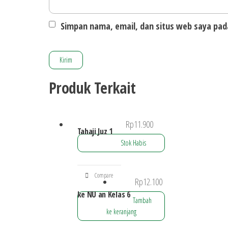
Simpan nama, email, dan situs web saya pad
Produk Terkait
Rp
11.900
Tahaji Juz 1
Stok Habis
Compare
Rp
12.100
ke NU an Kelas 6
Tambah
ke keranjang