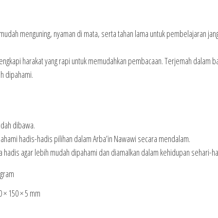
ak mudah menguning, nyaman di mata, serta tahan lama untuk pembelajaran jan
 dilengkapi harakat yang rapi untuk memudahkan pembacaan. Terjemah dalam 
h dipahami.
udah dibawa.
mahami hadis-hadis pilihan dalam Arba’in Nawawi secara mendalam.
a hadis agar lebih mudah dipahami dan diamalkan dalam kehidupan sehari-har
 gram
0 × 150 × 5 mm