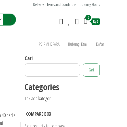
Delivery | Terms and Conditions | Opening Hours
0
Rp0
PC RMI JEPARA
Hubungi Kami
Daftar
Cari
Cari
Categories
Tak ada kategori
COMPARE BOX
n 40 hadis
ui
No products to compare