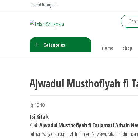
Skip
Selamat Datang di..
to
the
Toko
content
RMI
Jepara
Categories
Home
Shop
Ajwadul Musthofiyah fi 
Rp
10.400
Isi Kitab
:
Kitab
Ajwadul Musthofiyah fi Tarjamati Arbain N
pilihan yang disusun oleh Imam An-Nawawi. Kitab ini dira