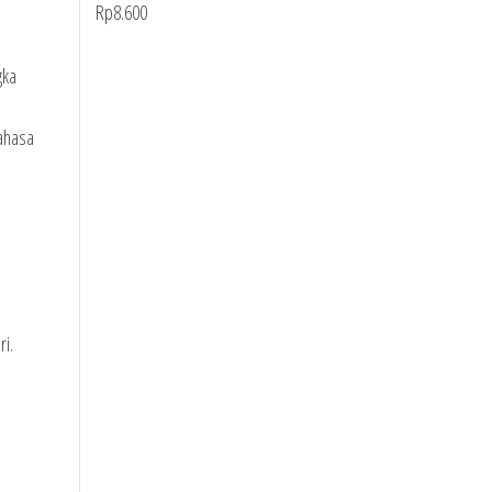
Rp
8.600
gka
bahasa
i.