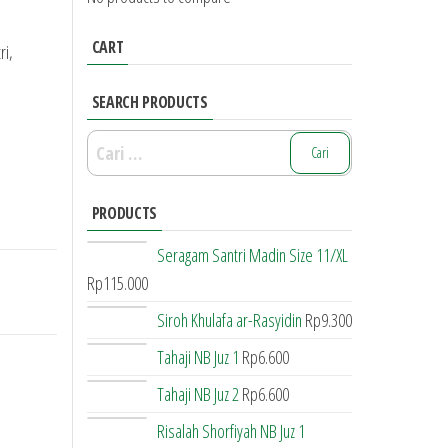
CART
ri,
SEARCH PRODUCTS
Cari
untuk:
PRODUCTS
Seragam Santri Madin Size 11/XL
Rp
115.000
Siroh Khulafa ar-Rasyidin
Rp
9.300
Tahaji NB Juz 1
Rp
6.600
Tahaji NB Juz 2
Rp
6.600
Risalah Shorfiyah NB Juz 1