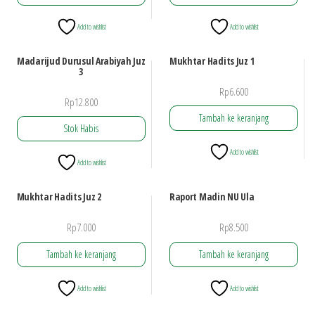
Add to wishlist
Add to wishlist
Madarijud Durusul Arabiyah Juz
Mukhtar Hadits Juz 1
3
Rp
6.600
Rp
12.800
Tambah ke keranjang
Stok Habis
Add to wishlist
Add to wishlist
Mukhtar Hadits Juz 2
Raport Madin NU Ula
Rp
7.000
Rp
8.500
Tambah ke keranjang
Tambah ke keranjang
Add to wishlist
Add to wishlist