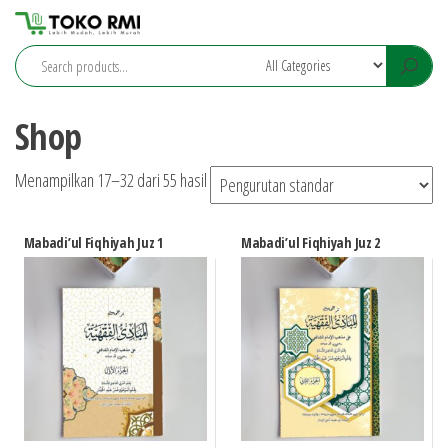
Skip
Toko
to
RMI
the
Jepara
content
Shop
Menampilkan 17–32 dari 55 hasil
Mabadi’ul Fiqhiyah Juz 1
Mabadi’ul Fiqhiyah Juz 2