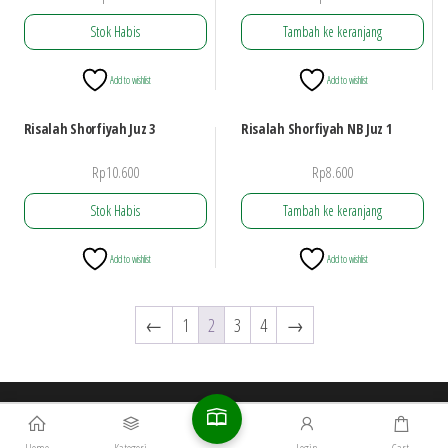
Stok Habis
Tambah ke keranjang
Add to wishlist
Add to wishlist
Risalah Shorfiyah Juz 3
Risalah Shorfiyah NB Juz 1
Rp
10.600
Rp
8.600
Stok Habis
Tambah ke keranjang
Add to wishlist
Add to wishlist
←
1
2
3
4
→
All rights reserved by
PC RMI Jepara
|
Theme:
Envo Shop
|
The
Original Registration :
Navvatart.com