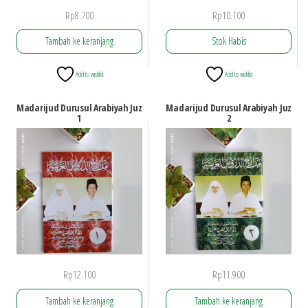
Rp
8.700
Rp
10.100
Tambah ke keranjang
Stok Habis
Add to wishlist
Add to wishlist
Madarijud Durusul Arabiyah Juz
Madarijud Durusul Arabiyah Juz
1
2
Rp
12.100
Rp
11.900
Tambah ke keranjang
Tambah ke keranjang