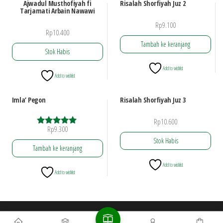
Ajwadul Musthofiyah fi
Risalah Shorfiyah Juz 2
Tarjamati Arbain Nawawi
Rp
9.100
Rp
10.400
Tambah ke keranjang
Stok Habis
Add to wishlist
Add to wishlist
Imla’ Pegon
Risalah Shorfiyah Juz 3
Rp
10.600
Rp
9.300
Dinilai
5.00
Stok Habis
dari 5
Tambah ke keranjang
Add to wishlist
Add to wishlist
All rights reserved by
PC RMI Jepara
|
Theme:
Envo Shop
|
The